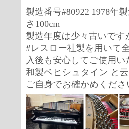
製造番号#80922 1978年
さ100cm
製造年度は少々古いです
#レスロー社製を用いて
入後も安心してご使用い
和製ベヒシュタイン と
ご自身でお確かめくださ